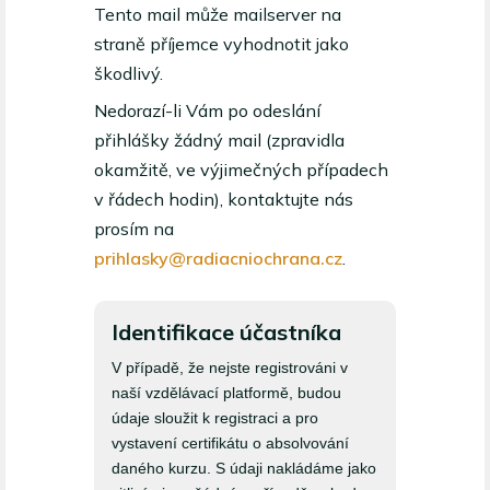
Tento mail může mailserver na
straně příjemce vyhodnotit jako
škodlivý.
Nedorazí-li Vám po odeslání
přihlášky žádný mail (zpravidla
okamžitě, ve výjimečných případech
v řádech hodin), kontaktujte nás
prosím na
prihlasky@radiacniochrana.cz
.
Identifikace účastníka
Přihláška
V případě, že nejste registrováni v
ke
naší vzdělávací platformě, budou
kurzům
údaje sloužit k registraci a pro
vystavení certifikátu o absolvování
daného kurzu. S údaji nakládáme jako