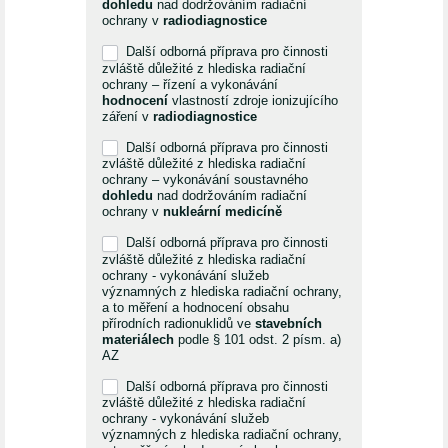
dohledu
nad dodržováním radiační
ochrany v
radiodiagnostice
Další odborná příprava pro činnosti
zvláště důležité z hlediska radiační
ochrany – řízení a vykonávání
hodnocení
vlastností zdroje ionizujícího
záření v
radiodiagnostice
Další odborná příprava pro činnosti
zvláště důležité z hlediska radiační
ochrany – vykonávání soustavného
dohledu
nad dodržováním radiační
ochrany v
nukleární medicíně
Další odborná příprava pro činnosti
zvláště důležité z hlediska radiační
ochrany - vykonávání služeb
významných z hlediska radiační ochrany,
a to měření a hodnocení obsahu
přírodních radionuklidů ve
stavebních
materiálech
podle § 101 odst. 2 písm. a)
AZ
Další odborná příprava pro činnosti
zvláště důležité z hlediska radiační
ochrany - vykonávání služeb
významných z hlediska radiační ochrany,