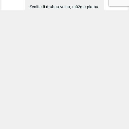
Zvolíte-li druhou volbu, můžete platbu
provést rovnou dle údajů, které Vám
dorazí mailem. Zálohová fakturu v
takovém případě nebude vystavena.
Fakturační údaje
Tyto údaje jsou potřebné pro řádné
vystavení faktury.
IČO
DIČ
Firma / organizace / jméno
*