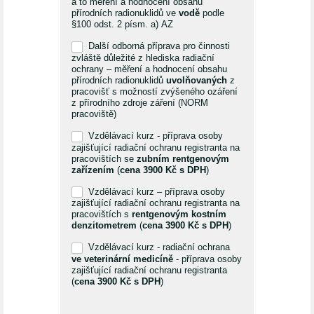
a to měření a hodnocení obsahu
přírodních radionuklidů ve
vodě
podle
§100 odst. 2 písm. a) AZ
Další odborná příprava pro činnosti
zvláště důležité z hlediska radiační
ochrany – měření a hodnocení obsahu
přírodních radionuklidů
uvolňovaných
z
pracovišť s možností zvýšeného ozáření
z přírodního zdroje záření (NORM
pracoviště)
Vzdělávací kurz - příprava osoby
zajišťující radiační ochranu registranta na
pracovištích se
zubním rentgenovým
zařízením
(
cena 3900 Kč s DPH
)
Vzdělávací kurz – příprava osoby
zajišťující radiační ochranu registranta na
pracovištích s
rentgenovým kostním
denzitometrem
(
cena 3900 Kč s DPH
)
Vzdělávací kurz - radiační ochrana
ve veterinární medicíně
- příprava osoby
zajišťující radiační ochranu registranta
(
cena 3900 Kč s DPH
)