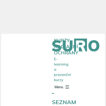
Přejít
KURZY
k
RADIAČNÍ
obsahu
OCHRANY
E-
learning
a
prezenční
kurzy
Menu
SEZNAM