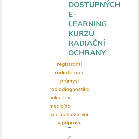
DOSTUPNÝCH
E-
LEARNING
KURZŮ
RADIAČNÍ
OCHRANY
registranti
radioterapie
průmysl
radiodiagnostika
nukleární
medicína
přírodní ozáření
v příprave
C