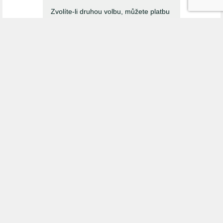
Zvolíte-li druhou volbu, můžete platbu
provést rovnou dle údajů, které Vám
dorazí mailem. Zálohová fakturu v
takovém případě nebude vystavena.
Fakturační údaje
Tyto údaje jsou potřebné pro řádné
vystavení faktury.
IČO
DIČ
Firma / organizace / jméno
*