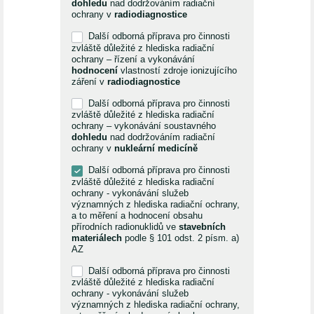
dohledu
nad dodržováním radiační
ochrany v
radiodiagnostice
Další odborná příprava pro činnosti
zvláště důležité z hlediska radiační
ochrany – řízení a vykonávání
hodnocení
vlastností zdroje ionizujícího
záření v
radiodiagnostice
Další odborná příprava pro činnosti
zvláště důležité z hlediska radiační
ochrany – vykonávání soustavného
dohledu
nad dodržováním radiační
ochrany v
nukleární medicíně
Další odborná příprava pro činnosti
zvláště důležité z hlediska radiační
ochrany - vykonávání služeb
významných z hlediska radiační ochrany,
a to měření a hodnocení obsahu
přírodních radionuklidů ve
stavebních
materiálech
podle § 101 odst. 2 písm. a)
AZ
Další odborná příprava pro činnosti
zvláště důležité z hlediska radiační
ochrany - vykonávání služeb
významných z hlediska radiační ochrany,