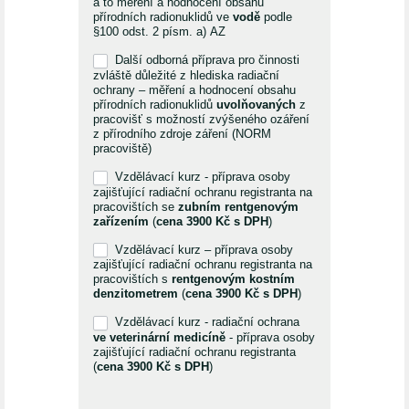
a to měření a hodnocení obsahu
přírodních radionuklidů ve
vodě
podle
§100 odst. 2 písm. a) AZ
Další odborná příprava pro činnosti
zvláště důležité z hlediska radiační
ochrany – měření a hodnocení obsahu
přírodních radionuklidů
uvolňovaných
z
pracovišť s možností zvýšeného ozáření
z přírodního zdroje záření (NORM
pracoviště)
Vzdělávací kurz - příprava osoby
zajišťující radiační ochranu registranta na
pracovištích se
zubním rentgenovým
zařízením
(
cena 3900 Kč s DPH
)
Vzdělávací kurz – příprava osoby
zajišťující radiační ochranu registranta na
pracovištích s
rentgenovým kostním
denzitometrem
(
cena 3900 Kč s DPH
)
Vzdělávací kurz - radiační ochrana
ve veterinární medicíně
- příprava osoby
zajišťující radiační ochranu registranta
(
cena 3900 Kč s DPH
)