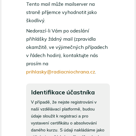
Tento mail může mailserver na
straně příjemce vyhodnotit jako
škodlivý.
Nedorazí-li Vám po odeslání
přihlášky žádný mail (zpravidla
okamžitě, ve výjimečných případech
v řádech hodin), kontaktujte nás
prosím na
prihlasky@radiacniochrana.cz
.
Identifikace účastníka
Přihláška
V případě, že nejste registrováni v
ke
naší vzdělávací platformě, budou
kurzům
údaje sloužit k registraci a pro
vystavení certifikátu o absolvování
daného kurzu. S údaji nakládáme jako