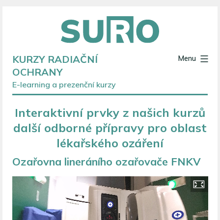
Přejít
k
obsahu
KURZY RADIAČNÍ
Menu
OCHRANY
E-learning a prezenční kurzy
Interaktivní prvky z našich kurzů
další odborné přípravy pro oblast
lékařského ozáření
Ozařovna lineráního ozařovače FNKV