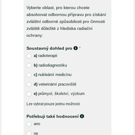
Vyberte oblast, pro kterou chcete
absolvovat odbornou přípravu pro získání
zvláštní odborné způsobilosti pro činnosti
zvláště důležité z hlediska radiační
ochrany:
Soustavný dohled pro
*
a)
radioterapii
b)
radiodiagnostiku
c)
nukleární medicínu
d)
veterinární pracoviště
e)
průmysl, školství, výzkum
Lze vybrat pouze jednu možnost.
Potřebuji také hodnocení
ano
ne