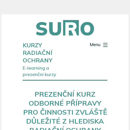
Přejít
k
obsahu
KURZY
Menu
RADIAČNÍ
OCHRANY
E-learning a
prezenční kurzy
PREZENČNÍ KURZ
ODBORNÉ PŘÍPRAVY
PRO ČINNOSTI ZVLÁŠTĚ
DŮLEŽITÉ Z HLEDISKA
RADIAČNÍ OCHRANY