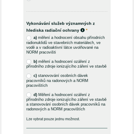
Vykonávání služeb významných z
hlediska radiační ochrany
*
a)
měření a hodnocení obsahu přírodních
radionuklidů ve stavebních materiálech, ve
vodě a v radioaktivní látce uvolňované na
NORM pracovišti
b)
měření a hodnocení ozáření z
přírodního zdroje ionizujícího záření ve stavbě
c)
stanovování osobních dávek
pracovníků na radonových a NORM
pracovištích
d)
Měření a hodnocení ozáření z
přírodního zdroje ionizujícího záření ve stavbě
a stanovování osobních dávek pracovníků na
radonových a NORM pracovištích
Lze vybrat pouze jednu možnost.