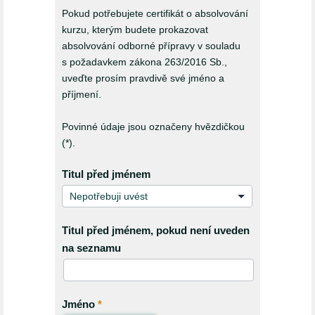
Pokud potřebujete certifikát o absolvování
důležité
kurzu, kterým budete prokazovat
z
absolvování odborné přípravy v souladu
s požadavkem zákona 263/2016 Sb.,
hlediska
uveďte prosím pravdivě své jméno a
radiační
příjmení.
ochrany -
Povinné údaje jsou označeny hvězdičkou
(*).
podzim
2026
Titul před jménem
Titul před jménem, pokud není uveden
na seznamu
Jméno
*