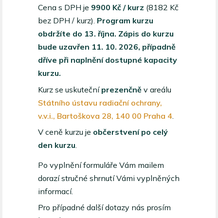
Cena s DPH je
9900 Kč / kurz
(8182 Kč
bez DPH / kurz).
Program kurzu
obdržíte do 13. října.
Zápis do kurzu
bude uzavřen 11. 10. 2026, případně
dříve při naplnění dostupné kapacity
kurzu.
Kurz se uskuteční
prezenčně
v areálu
Státního ústavu radiační ochrany,
v.v.i., Bartoškova 28, 140 00 Praha 4
.
V ceně kurzu je
občerstvení po celý
den kurzu
.
Po vyplnění formuláře Vám mailem
dorazí stručné shrnutí Vámi vyplněných
informací.
Pro případné další dotazy nás prosím