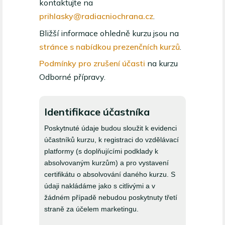
kontaktujte na
prihlasky@radiacniochrana.cz
.
Bližší informace ohledně kurzu jsou na
stránce s nabídkou prezenčních kurzů
.
Podmínky pro zrušení účasti
na kurzu
Odborné přípravy.
Identifikace účastníka
Přihláška
Poskytnuté údaje budou sloužit k evidenci
do kurzu
účastníků kurzu, k registraci do vzdělávací
odborné
platformy (s doplňujícími podklady k
absolvovaným kurzům) a pro vystavení
přípravy
certifikátu o absolvování daného kurzu. S
pro
údaji nakládáme jako s citlivými a v
žádném případě nebudou poskytnuty třetí
činnosti
straně za účelem marketingu.
zvláště