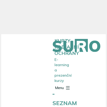
Přejít
KURZY
k
RADIAČNÍ
obsahu
OCHRANY
E-
learning
a
prezenční
kurzy
Menu
SEZNAM